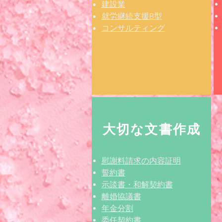
建設業
​就労継続支援B型
コンサルティング
大切な文書作成
慰謝料請求の内容証明
​誓約書
示談書・和解契約書
離婚協議書
年金分割
委任契約書