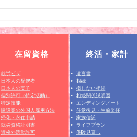
在留資格
終活・家計
就労ビザ
遺言書
日本人の配偶者
相続
日本人の実子
損しない相続
個別許可（特定活動）
相続関係説明図
特定技能
エンディングノート
​​建設業の外国人雇用方法
任意後見・生前委任
帰化
・永住申請
家族信託
就労資格証明書
ライフプラン
資格外活動許可
保険見直し