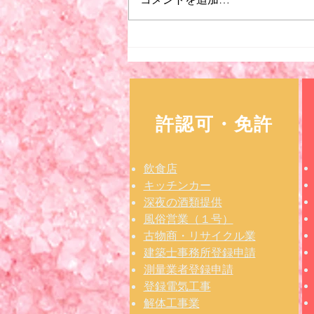
深夜酒類提供飲食店を営業す
るためには
許認可・免許
飲食店
​キッチンカー
深夜の酒類提供
風俗営業（１号）
古物商・リサイクル業
建築士事務所登録申請
測量業者登録申請
登録電気工事
解体工事業