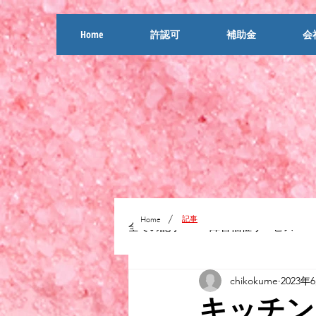
Home
許認可
補助金
会
/
記事
Home
全ての記事
障害福祉サービス
chikokume
2023年
認知症・介護・任意後見
脱
キッチン