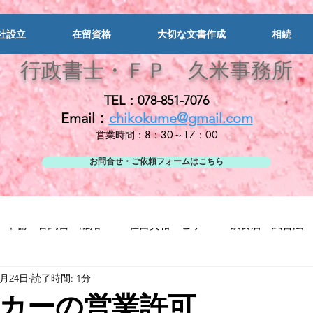
社設立
在留資格
大切な文書作成
相続
行政書士・ＦＰ
久米事務所
TEL：078-851-7076
Email：
chikokume@gmail.com
営業時間：8：30～17：00
お問合せ・ご依頼フォームはこちら
不倫・誓約書・離婚
在留資格・ビザ
飲食店・風営法
6月24日
読了時間: 1分
ステロイド
カーの営業許可