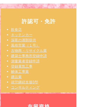
17歳でもダッシュできます
許認可・免許
飲食店
​キッチンカー
深夜の酒類提供
風俗営業（１号）
古物商・リサイクル業
建築士事務所登録申請
測量業者登録申請
登録電気工事
解体工事業
建設業
​就労継続支援B型
コンサルティング
在留資格