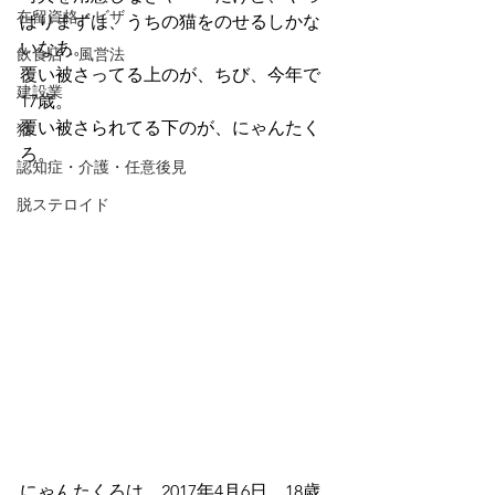
在留資格・ビザ
ぱりまずは、うちの猫をのせるしかな
いなあ。
飲食店・風営法
覆い被さってる上のが、ちび、今年で
建設業
17歳。
覆い被さられてる下のが、にゃんたく
猫
ろ。
認知症・介護・任意後見
脱ステロイド
にゃんたくろは、2017年4月6日、18歳