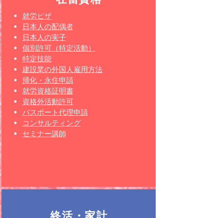
就労ビザ
日本人の配偶者
日本人の実子
個別許可（特定活動）
特定技能
​​建設業の外国人雇用方法
帰化
・永住申請
就労資格証明書
資格外活動許可
パスポート代理申請
コンサルティング
セミナー講師
終活・家計