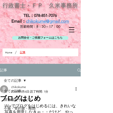
行政書士・ＦＰ
久米事務所
TEL：078-851-7076
Email：
chikokume@gmail.com
営業時間：8：30～17：00
お問合せ・ご依頼フォームはこちら
/
記事
Home
記事
全ての記事
chikokume
全ての記事
2019年3月6日
読了時間: 1分
ブログはじめ
障害福祉サービス
Wixでブログをはじめるには、きれいな
不倫・誓約書・離婚
写真を用意しなきゃ・・だけど、やっ