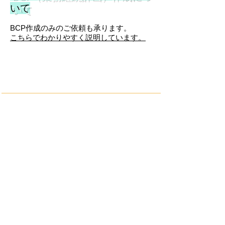
いて
BCP作成のみのご依頼も承ります。
こちらでわかりやすく説明しています。
許認可・免許
飲食店
​キッチンカー
深夜の酒類提供
風俗営業（１号）
古物商・リサイクル業
建築士事務所登録申請
測量業者登録申請
登録電気工事