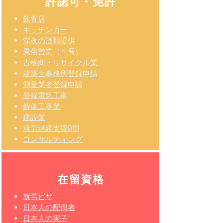
許認可・免許
飲食店
​キッチンカー
深夜の酒類提供
風俗営業（１号）
古物商・リサイクル業
建築士事務所登録申請
測量業者登録申請
登録電気工事
解体工事業
建設業
​就労継続支援B型
コンサルティング
在留資格
就労ビザ
日本人の配偶者
日本人の実子