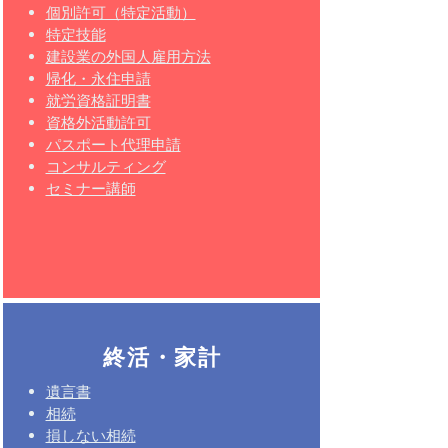
個別許可（特定活動）
特定技能
​​建設業の外国人雇用方法
帰化
・永住申請
就労資格証明書
資格外活動許可
パスポート代理申請
コンサルティング
セミナー講師
終活・家計
遺言書
相続
損しない相続