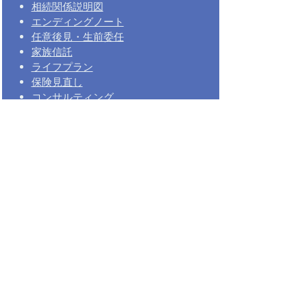
相続関係説明図
エンディングノート
任意後見・生前委任
家族信託
ライフプラン
保険見直し
コンサルティング
セミナー講師
大切な文書作成
慰謝料請求の内容証明
​誓約書