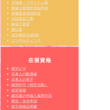
古物商・リサイクル業
建築士事務所登録申請
測量業者登録申請
登録電気工事
解体工事業
建設業
​就労継続支援B型
コンサルティング
在留資格
就労ビザ
日本人の配偶者
日本人の実子
個別許可（特定活動）
特定技能
​​建設業の外国人雇用方法
帰化
・永住申請
就労資格証明書