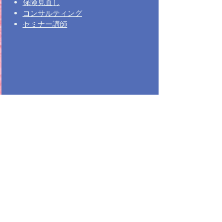
保険見直し
コンサルティング
セミナー講師
大切な文書作成
慰謝料請求の内容証明
​誓約書
示談書・和解契約書
離婚協議書
年金分割
委任契約書
売買契約書