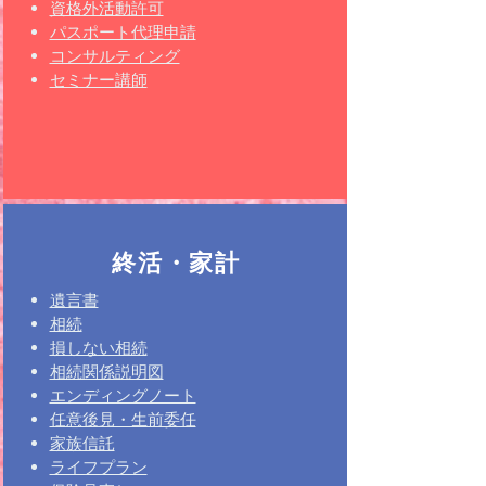
資格外活動許可
パスポート代理申請
コンサルティング
セミナー講師
終活・家計
遺言書
相続
損しない相続
相続関係説明図
エンディングノート
任意後見・生前委任
家族信託
ライフプラン