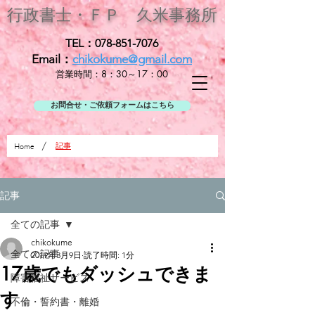
行政書士・ＦＰ
久米事務所
TEL：078-851-7076
Email：
chikokume@gmail.com
営業時間：8：30～17：00
お問合せ・ご依頼フォームはこちら
/
記事
Home
記事
全ての記事
chikokume
全ての記事
2019年3月9日
読了時間: 1分
17歳でもダッシュできま
障害福祉サービス
す
不倫・誓約書・離婚